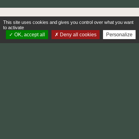
This site uses cookies and gives you control over what you want
to activate
OK, accept all
Deny all cookies
Personalize
Accédez à tous nos produits
disposition en ligne.
tous nos arrivages en temps et en heure sont à votre
Créez un compte client et accédez à notre webshop,
ligne
nos produits en
Accédez à tous
WEBSHOP