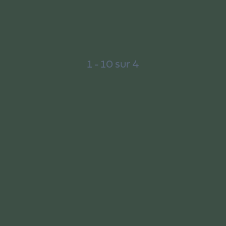
Menu
1 - 10 sur 4